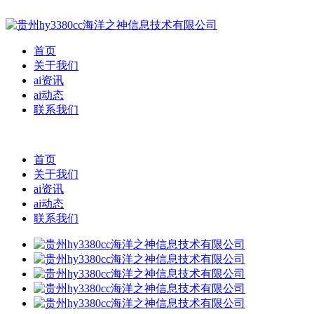
首页
关于我们
ai资讯
ai动态
联系我们
首页
关于我们
ai资讯
ai动态
联系我们