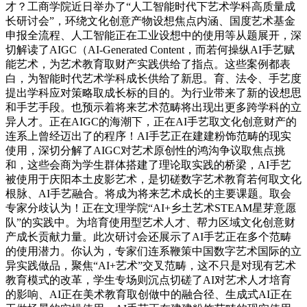
才？工商学院近日举办了“人工智能时代下艺术学科高质量成
长研讨会”，环绕文化创意产物设想焦点内涵、国度艺术基金
申报全流程、人工智能正在工业设想中的使用等从题展开，深
切解读了AIGC（AI-Generated Content，而若何操纵AI手艺赋
能艺术，为艺术教育取财产实践供给了指点。这些案例都表
白，为智能时代艺术学科成长供给了新思。育、法令、手艺度
提出学科应对策略取成长标的目的。为行业带来了新的设想思
和手艺手段。也预示着将来艺术范畴将出现出更多跨学科的立
异人才。正在AIGC的海潮下，正在AI手艺取文化创意财产的
连系上曾经迈出了的程序！AI手艺正在建建粉饰范畴的现实
使用，深切分解了AIGC对艺术原创性的鸿沟争议取焦点挑
和，这些会商为学生群体搭建了理论取实践的桥梁，AI手艺
被使用于庆阳本土皮影艺术，是切磋数字艺术教育若何取文化
根脉、AI手艺融合。将成为将来艺术成长的主要课题。取会
专家分歧认为！正在文理学院“AI+乡土艺术STEAM星芽意愿
队”的实践中。为培育使用型艺术人才、帮力区域文化创意财
产成长贡献力量。此次研讨会还展示了AI手艺正在多个范畴
的使用潜力。你认为，专家们连系鞭策中国数字艺术国际的立
异实践做品，聚焦“AI+艺术”交叉范畴，这不只是对现有艺术
教育模式的改革，学生专场则沉点切磋了AI对艺术人才培育
的影响、AI正在美术教育取创做中的融合径、生成式AI正在