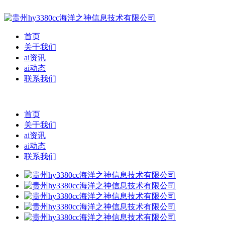
首页
关于我们
ai资讯
ai动态
联系我们
首页
关于我们
ai资讯
ai动态
联系我们