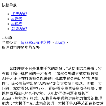
快捷导航
关于我们
ai资讯
ai动态
联系我们
ai动态
当前位置：
hy3380cc海洋之神
>
ai动态
>
取理财司理的劣势互补
智能理财不只是逃求手艺的新鲜，“从使用结果来看，将
有帮于缩小机构间的手艺鸿沟，“虽然金融讲究效益取数据，
AI手艺正正在打破持久以来银行低成本资金来历的“客户惰
性”。该公司新推出的“AI投研”笼盖大类资产概念、固收十大
问答、权益看好/看空行业、看好/看空股票等多项子模块，难
以构成系统化的合作劣势。人机协同体例逐渐成长至
Agent（智能体）模式。AI将具备更强的进修能力和常识推理
能力；“大模子”“AI”成为高频词，大模子等AI手艺正在各类营