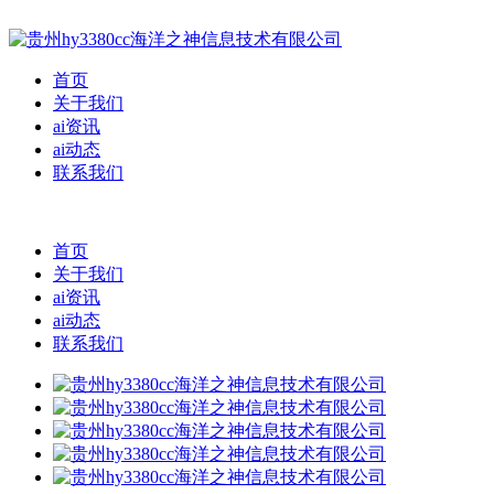
首页
关于我们
ai资讯
ai动态
联系我们
首页
关于我们
ai资讯
ai动态
联系我们