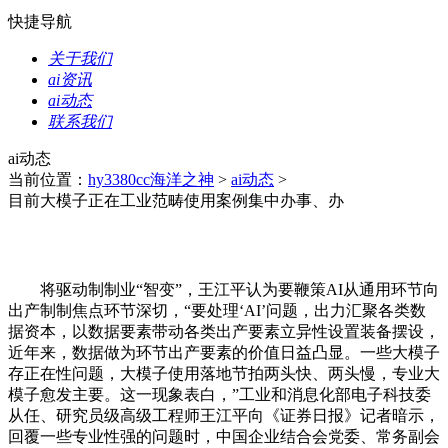
快捷导航
关于我们
ai资讯
ai动态
联系我们
ai动态
当前位置：
hy3380cc海洋之神
>
ai动态
>
目前大模子正在工业范畴使用案例集中办事、办
将驱动制制业“智变”，王江平认为要鞭策AI从通用环节向
出产制制焦点环节深切，“要处理‘AI’问题，出力汇聚各类数
据资本，以数据要素带动各类出产要素立异性设置装备摆设，
近年来，数据做为环节出产要素的价值日益凸显。一些大模子
存正在性问题，大模子使用落地节拍两头快、两头慢，专业大
模子愈发主要。这一现象表白，”工业和消息化部电子科技委
从任、研究员级高级工程师王江平向《证券日报》记者暗示，
回覆一些专业性强的问题时，中国企业结合会党委、常务副会