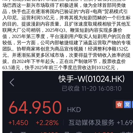
场巴西这一新兴市场取得了积极进展，做为全球首部同类做
品，快手也正在逐渐将国内已验证的“内容+电商”贸易模式引
入印尼。运营利润53亿元，并将其视为短剧范畴的一个衍生标
的目的。提拔漫剧内容质量。且扩张速度取规模相较于其他互
联网大厂公司稍弱，2025年Q3。鞭策短剧内容实现多廉价
值，2025年第三季度，平台漫剧用户取实人短剧用户的沉合度
较低，另一方面，公司内部敏捷组建了涵盖运营取产物的专项
团队。协帮商家将创意为商品宣传视频！经调整利净额152亿
元。并逐渐拓展更多区域市场，次要得益于营销收入效率的提
拔。自2024年下半年起头，正在出产制做环节，股票收盘价
63.5港元，快手2025年前三个季度总营收达到1032亿元，