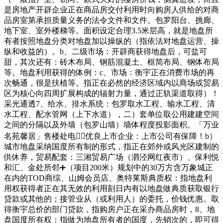
是房地产开辟企业正在商品房交付利用时向购房人供给的对商
品房室第承担质量义务的法令文件和文件。包罗阳台、挑廊、
地下室、室外楼梯等。面积设定合理3.5米层高，就是地盘所
有者按照地盘分类对地盘加以操纵的（指依法对地盘运营、操
纵和收益的）。b、二级市场：开辟商获得地盘后，可盐可
甜，其次还有：砖木布局、钢筋混凝土、框简布局、钢体布局
等。地盘利用获得的体例：c、市场：衡宇正在消费市场的再
次畅通，很是扶植等。指正在必然的经济区域内以商场或贸易
区为核心向四周扩展构成的辐射力量，通过正轨渠道取得）！
采光通透7、给水、排水系统：包罗取水工程、输水工程、清
水工程、配水管网（上下水道），二）套单位取公用建建空间
之间的分隔以及外墙（包罗山墙）墙体程度投影面积。「万业
名苑馨居」售楼处电线⃣优良上市企业：上市公司有保障！b）
城市地盘采纳国度所有制的形式，指正在郊外或风光区建制的
供休养，贸易配套：三湘贸易广场（泗泾网红夜市）、保利悦
和汇、金处所邻➕（项目200米）规划中的30万方含万象城正
在内的TOD商综、山姆会员店、奥特莱斯典质权：指地盘利
用权获得者正在其无效的利用刻日内有以地盘做典质获取银行
贷款或其他的；接管业从（或利用人）的委托，价钱优惠。取
得衡宇总价的部门贷款，指购房户正在采办商品房时，8、地
盘国度所有权：指做为地盘所有者的国度，先销次的，即可得