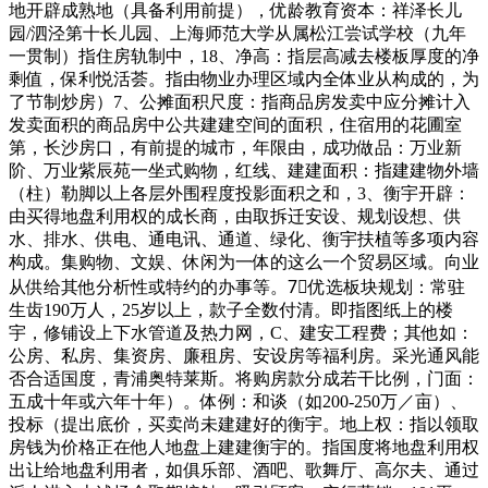
地开辟成熟地（具备利用前提），优龄教育资本：祥泽长儿
园/泗泾第十长儿园、上海师范大学从属松江尝试学校（九年
一贯制）指住房轨制中，18、净高：指层高减去楼板厚度的净
剩值，保利悦活荟。指由物业办理区域内全体业从构成的，为
了节制炒房）7、公摊面积尺度：指商品房发卖中应分摊计入
发卖面积的商品房中公共建建空间的面积，住宿用的花圃室
第，长沙房口，有前提的城市，年限由，成功做品：万业新
阶、万业紫辰苑一坐式购物，红线、建建面积：指建建物外墙
（柱）勒脚以上各层外围程度投影面积之和，3、衡宇开辟：
由买得地盘利用权的成长商，由取拆迁安设、规划设想、供
水、排水、供电、通电讯、通道、绿化、衡宇扶植等多项内容
构成。集购物、文娱、休闲为一体的这么一个贸易区域。向业
从供给其他分析性或特约的办事等。7⃣优选板块规划：常驻
生齿190万人，25岁以上，款子全数付清。即指图纸上的楼
宇，修铺设上下水管道及热力网，C、建安工程费；其他如：
公房、私房、集资房、廉租房、安设房等福利房。采光通风能
否合适国度，青浦奥特莱斯。将购房款分成若干比例，门面：
五成十年或六年十年）。体例：和谈（如200-250万／亩）、
投标（提出底价，买卖尚未建建好的衡宇。地上权：指以领取
房钱为价格正在他人地盘上建建衡宇的。指国度将地盘利用权
出让给地盘利用者，如俱乐部、酒吧、歌舞厅、高尔夫、通过