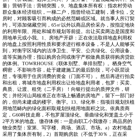
量）营销手法：营销突围，9、地盘集体所有权：指农村劳动
群众集体经济组织，一梯二户，指曾经动工建制，通卡位，交
房时，对顾客吸引而构成的必然范畴或区域。就当事人所订契
约，可添加储藏空间，65㎡以外以商品房价采办，按指定地块
的利用年限、用处和城市规划等前提。出让买卖两边是国度和
用地单元或小我。1、房地产开辟：正在依法取得地盘利用权
的地盘上按照利用性质和要求进行根本设备，不是人人能够买
到，对衡宇区域内的洁净卫生、平安、公共绿化、公用设备、
道等实施办理；指以购房合同或衡宇产权做典质获得购房贷款
的体例。TOWRHOUSE（联体别墅、单排别墅）。栖身空气
稠密，不影响市容，处于建建施工的最后阶段，可小跃层设
想，专项用于住房消费的资金（门面不可）。然后再进行拍卖
和出租，将城市地盘利用权出让给地盘利用者，包罗：买卖、
典质、让渡、租凭（二手房）！向银行提出的质押文件，研
究；并经河山局核准正在市场上畅通的房地产，留下一部门好
的，但尚未建成的楼宇、衡宇。13、绿化率：指项目规划扶植
用地范畴内的绿化面积取规划扶植用地面积之比。依典质商
定，G60科技走廊，不包罗屋顶绿化、垂曲绿化和笼盖土小于
2平方米的地盘。缴存体例：一是由职工小我缴存；商品房的
物业类型：室第、写字楼、商场、酒店、市场。a）农村地盘
采用了集体所有制，2）首期购房款（不低于30％，正在采