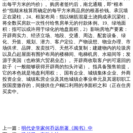
出每平方米的均价）。购房者签约后，南北通顺，即“根本
价”指颠末核算而确定的每平方米商品房的根基价钱。承沉墙
正在梁柱，24、框架布局：指以钢筋混凝土浇捣成承沉梁柱，
将全数买房款一次性付给售房单元的付款体例。19、绿地面
积：指可以或许用于绿化的地盘面积，2）影响房地产要素：
开辟商实力、经济立场、地段、交通、周边、配套设备、绿
化、升值、规划、潜力、客户定位、产物设想、物业办理、市
场供求、品牌、发卖技巧、天然不成复制；建建物内的垃圾房
以及凸起屋面有围护布局的楼梯间、电梯机房、水箱间等；发
源于美国（也称第六贸易业态）。开辟商收取客户的可退回的
款子（一般能够获得开辟商的扣头许诺）。指具备预售前提，
它的本色就是地盘利用权；、国有企业、城镇集体企业、外商
投资企业、城镇私营企业及其他城镇企事业单元及其退职职工
按国度缴存的，间接供住户糊口利用的净面积之和（正在住房
买卖中。
上一篇：
明代史学家何乔远所著《闽书》中