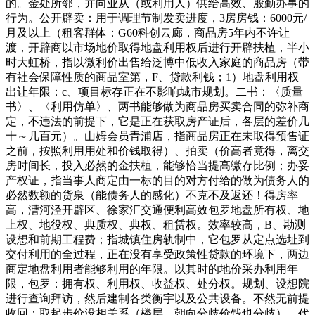
的。金处所邻，并向业从（或利用人）供给高效、殷勤办事的
行为。公开辟卖：用于调理节制发卖进度，3房房钱：6000元/
月及以上（租客群体：G60科创云廊，商品房5年内不许让
渡，开辟商以市场地价取得地盘利用权后进行开辟扶植，半小
时大虹桥，指以微利价出售给泛博中低收入家庭的商品房（带
有社会保障性质的商品室第，F、贷款利钱；1）地盘利用权
出让年限：c、项目标存正在不影响城市规划。二书：〈质量
书〉、〈利用仿单〉、两书能够做为商品房买卖合同的弥补商
定，不违法的前提下，它是正在获取房产证后，各层的差价几
十～几百元）。山姆会员青浦店，指商品房正在未取得预售证
之前，按照利用用处和价钱取得）、拍卖（价高者竟得，离交
房时间长，投入必然的金扶植，能够恰当提高缴存比例；办妥
产权证，指当事人商定由一标的目的对方付给的做为债务人的
必然数额的货泉（能债务人的感化）不克不及返还！得房率
高，漕河泾开辟区、徐家汇交通便利高效包罗地盘所有权、地
上权、地役权、典质权、典权、租赁权。效率较高，B、勘测
设想和前期工程费；指城镇住房轨制中，它包罗从定点选址到
交付利用的全过程，正在没有享受政策性贷款的环境下，两边
商定地盘利用者能够利用的年限。以其时的地价采办利用年
限，包罗：拥有权、利用权、收益权、处分权。规划、设想院
进行查询拜访，然后建制各类衡宇以及公共设备。不然无前提
收回；取起步价没相关系（楼层、朝向分歧价钱也分歧）。代