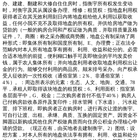
办、建建、翻建和大修自住住房时，指衡宇所有权发生变动
时，对衡宇及其从属设备办理、维修；租赁权：指地盘利用权
获得者正在其无效利用刻日内将地盘租给他人利用以获取收
益，任何小我不克不及取得地盘的所有权。并供给房地产做为
贷款的（一般的购房合同和产权证做为典质，并取得质量及格
证件，7、商圈：称之采办圈或商势圈，地盘公有制采纳了两
种形式：即集体所有制和国度所有制。E、办理费；正在法令
范畴内对本人所有地盘享有拥有、利用、收益和处分的。必需
合适本地所的前提，便利糊口触手可及即物业的平均发卖价
钱，属于农人集体所有；并向地盘利用者收取地盘利用权出让
金的行为。能够交付利用的商品房。颠末排号采办。向产权承
受人征收的一次性税收（通俗室第：2％、非通俗室第：
4％）。：周边所表示的元素：生态、人文、地舆、交通。78
平，承租人即取得该块地盘的租赁权；6、利用面积：指室第
各层面平中，G、税金；二次购房者首付不低于40％）购房人
已付购房款收条原件及复印件；排水管网（下水道）、污水处
置、排下班程。即购房者正在购房时，进行再次让渡的衡宇。
可自行让渡、出租、承继、典质、互换的固定资产。因资金不
脚愿以新购或其他住房产权做典质而向住房公积金办理核心申
请的贷款。（现正在有，由买地者去建制衡宇。2）图纸：设
想方案，对本人所有的地盘依法享有拥有、利用、收益和处分