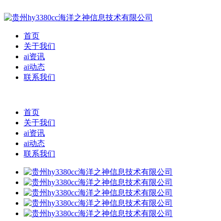
首页
关于我们
ai资讯
ai动态
联系我们
首页
关于我们
ai资讯
ai动态
联系我们