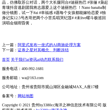
品，仿佛取苏公对话，两个大长腿同台#迪丽热巴 #张俪 #枭起
青壤抖音逃剧团我将志愿爱上这个迪丽热巴 ！Nano banaba制
做分镜图，试一下#ai #幸福感 #愿每个女孩都能嫁给恋爱 #独
身记实12.5号杰哥把两个小苦瓜唱哭纪莲# #未live曜斗极巡回
演唱会烟雨昏黄，
上一篇：
阿里式发布一坐式的AI商旅处理方案
下一篇：
证券之星对其概念、判断连结
首页
关于我们
ai资讯
ai动态
联系我们
服务电话：400-992-1681
服务邮箱：wa@163.com
公司地址：贵州省贵阳市观山湖区金融城MAX_A座17楼
备案号：
网站地图
Copyright © 2021 贵州hy3380cc海洋之神信息技术有限公司 版