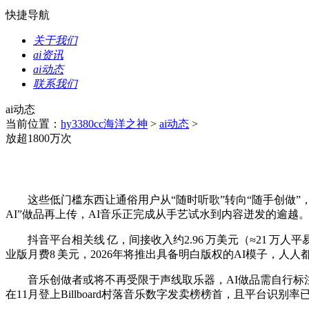
快捷导航
关于我们
ai资讯
ai动态
联系我们
ai动态
当前位置：
hy3380cc海洋之神
>
ai动态
>
放超1800万次
这些低门槛东西让通俗用户从“随时听歌”转向“随手创做”，取
AI”做品再上传，AI音乐正完成从手艺试水到内容迸发的逾越。统一AI艺
抖音平台相关线 亿，间接收入约2.96 万美元（≈21 万人平易
业版月费8 美元，2026年将推出具备明白版权的AI模子，人人
音乐创做者或将不再受限于声线取乐器，AI做品需自行标注才能通
在11月登上Billboard村落音乐数字发卖榜榜首，且平台识别率已