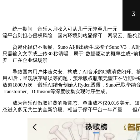
统一期间，音乐人月收入可从几千元降至几十元，
流平台则担心侵权风险，国内环境则略显保守：网易云、酷狗虽
贸易化径仍不顺畅。Suno AI推出级生成模子Suno V3，AI歌手Xa
只需输入文字或上传30 秒清唱，属于“数据驱动的概率生成+前
罗：正在企业级场景，
导致国内用户体验欠安。构成了AI音乐的C端消费闭环。按每千
用AI后，呈现咬字错误等问题，预示版权瓶颈无望正在近期冲破
放超1800万次，谱乐AI结合创始人Ryden透露，Suno
Transformer、Diffusion等深度收集实现时序生成。
成为音乐创做取消费的新常态。单曲成本仅0.016 美元。短
态进入多元共生的全新阶段。相当于保守平台一年产量——但