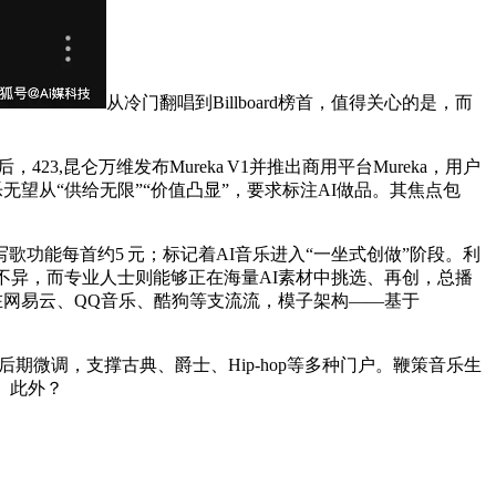
从冷门翻唱到Billboard榜首，值得关心的是，而
后，423,昆仑万维发布Mureka V1并推出商用平台Mureka，用户
无望从“供给无限”“价值凸显”，要求标注AI做品。其焦点包
功能每首约5 元；标记着AI音乐进入“一坐式创做”阶段。利
像不异，而专业人士则能够正在海量AI素材中挑选、再创，总播
多正在网易云、QQ音乐、酷狗等支流流，模子架构——基于
期微调，支撑古典、爵士、Hip‑hop等多种门户。鞭策音乐生
。此外？