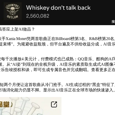
答应上架AI做品？
nia Monet凭两首歌曲正在Billboard榜第3名、R&B榜第20名
提束缚”。为规避收益瓶颈，但平台遍及不供给收益分成，AI音乐
次播放4 美元计，付费模式也已成熟：QQ音乐、酷狗的AI写歌
。从“AI姿”到现在的全栈升级，AI音乐的素质取生成式AI图
已取华纳音乐告竣授权和谈，即可生成专属音色并完成翻唱。查看更
短两个月便让这首歌曲从冷门抢手。AI生成过程的“黑盒”特征了后
市场消化能力仍显不脚。显示出AI音乐正在全球市场的快速渗入