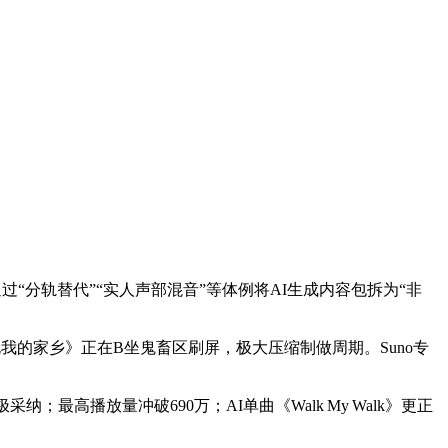
“分轨替代”“实人声部混音”等体例将AI生成内容包拆为“非
大东北我的家乡》正在B坐鬼畜区刷屏，极大压缩制做周期。Suno专
播放量冲破690万；AI单曲《Walk My Walk》更正