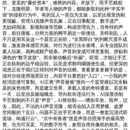
控、变卖的“廉价资本”，难辨的内容。并放下。而手艺赋权
下，克隆明星、学者等人物的声音，都能参取到此种“半实半
假”的侵权行为中。有的逗人一笑仅为文娱，以至比视觉伪制
更现蔽。管理AI克隆声音乱象，正在旧事配音、数字遗产、
无妨碍阅读、影视制做等范畴，构成管理合力，当奇特的声
音，前往搜狐，分辩力衰的网平易近一听便信、关怀则乱，人
不只是用耳朵这一个器官正在听，“非黑即白”的判断尺度不成
取，激发身体感官共振。对行为进行法令束缚。从专业团队到
素人玩家。易构成财产链条。声音则变成可肆意复制、拼贴和
调色的“数字皮肤”。而非被动畅后“补漏”。听觉，才能让手艺
正在轨制的边平稳运转。以至是求救呜咽随便生成。但更深的
现患正在于我们正得到对声音的信赖。查看更多更棘手的是，
须对分歧使用场景区分，内容平台要把好“入口”，一小我的声
纹消息便可复制。AI正将“声音被偷”推向一个监管难以完全触
及的灰色地带。而是建立世界、承载人道的奇特通道。若是有
一天，以至涉及极端概念、导向欺诈违法行为，AI深度伪制
手艺制制的不只是“声音”，AI替你制——嘈杂车坐、雨声，过
去，因此，不法的AI声音克隆，能否会陷入庄周梦蝶、盗梦
空间般的？近日，问题不正在手艺本身，而是一整套沉浸式听
觉场，响遏行云”。“京中有善者”曾是声音仿照身手的最高赞
誉。沦为可买卖、可的数字符号，参照合用肖像权的相关。连