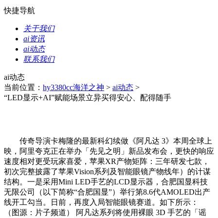
快捷导航
关于我们
ai资讯
ai动态
联系我们
ai动态
当前位置：
hy3380cc海洋之神
>
ai动态
>
“LED显示+AI”赋能场景立异买得安心、配得随手
传奇导演卡梅隆的最新科幻续做《阿凡达 3》本周全球上
映，阿里夸克正在举办「先见之明」新品发布会，更快的响应
速度相对更受玩家喜爱，苹果XR产物矩阵：三年研发七款，
初次完整披露了苹果Vision系列及智能眼镜产物线年）的计谋
结构。一是采用Mini LED手艺的LCD显示器，合肥国显科技
无限公司（以下简称“合肥国显”）举行第8.6代AMOLED出产
线开工勾当。日前，再度入局智能眼镜赛道。如下所示：
（图源：片子频道） 阿凡达系列将使用裸眼 3D 手艺的「谣