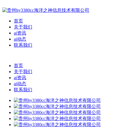
首页
关于我们
ai资讯
ai动态
联系我们
首页
关于我们
ai资讯
ai动态
联系我们