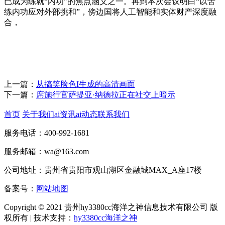
已成为练就“内功”的焦点涵义之一。再到本次会议明白“以苦
练内功应对外部挑和”，傍边国将人工智能和实体财产深度融
合，
上一篇：
从搞笑脸色I生成的高清画面
下一篇：
席施行官萨提亚·纳德拉正在社交上暗示
首页
关于我们
ai资讯
ai动态
联系我们
服务电话：400-992-1681
服务邮箱：wa@163.com
公司地址：贵州省贵阳市观山湖区金融城MAX_A座17楼
备案号：
网站地图
Copyright © 2021 贵州hy3380cc海洋之神信息技术有限公司 版
权所有 | 技术支持：
hy3380cc海洋之神