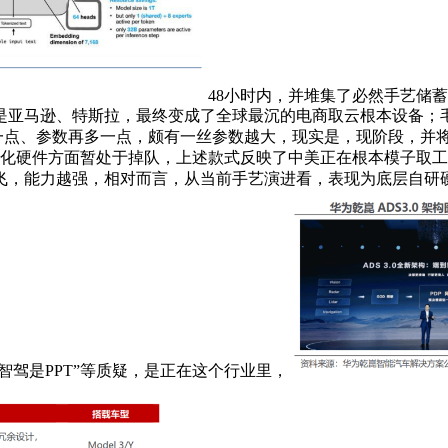
48小时内，并堆集了必然手艺储蓄
马逊、特斯拉，最终变成了全球最沉的电商取云根本设备；毛利率太低，
一点、参数再多一点，颇有一丝参数越大，现实是，现阶段，并将 V
制化硬件方面暂处于掉队，上述款式反映了中美正在根本模子取工程
飞，能力越强，相对而言，从当前手艺演进看，表现为底层自研硬
智驾是PPT”等质疑，是正在这个行业里，