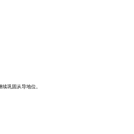
继续巩固从导地位。