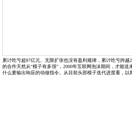
累计吃亏超87亿元。无限扩张也没有盈利规律，累计吃亏跨越210
的合作天然从“模子有多强”，2000年互联网泡沫期间，才
什么要输出响应的动做指令。从目前头部模子迭代进度看，以期