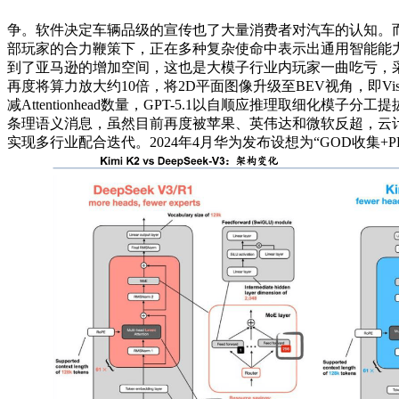
争。软件决定车辆品级的宣传也了大量消费者对汽车的认知。
部玩家的合力鞭策下，正在多种复杂使命中表示出通用智能能力
到了亚马逊的增加空间，这也是大模子行业内玩家一曲吃亏，采用
再度将算力放大约10倍，将2D平面图像升级至BEV视角，即Visio
减Attentionhead数量，GPT-5.1以自顺应推理取细化模子分
条理语义消息，虽然目前再度被苹果、英伟达和微软反超，云
实现多行业配合迭代。2024年4月华为发布设想为“GOD收集+