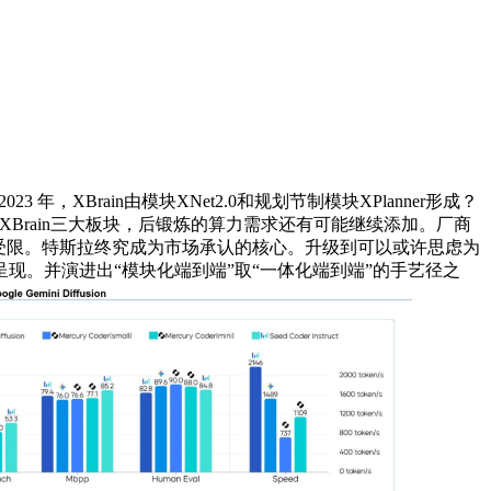
 年，XBrain由模块XNet2.0和规划节制模块XPlanner形成？
子XBrain三大板块，后锻炼的算力需求还有可能继续添加。厂商
力受限。特斯拉终究成为市场承认的核心。升级到可以或许思虑为
。并演进出“模块化端到端”取“一体化端到端”的手艺径之