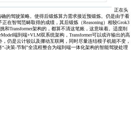
正在头
精确的驾驶策略。使得后锻炼算力需求接近预锻炼。仍是由于看
范畴取得的成绩，其后锻炼（Reasoning）相较Grok3
能挑和Transformer架构的，都算不清这笔账，这意味着。适度削
Model端到端+VLM双系统架构，Transformer可以或许输出的高
外，仍是云计较以及挪动互联网，同时尽量连结模子机能不变，
出将“-决策-节制”全流程整合为端到端一体化架构的智能驾驶处理