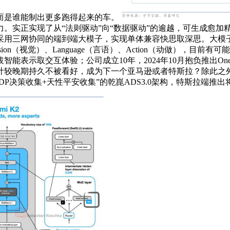
而是谁能制出更多跑得起来的车。
。实正实现了从“法则驱动”向“数据驱动”的逾越，可生成愈加
三网协同的端到端大模子，实现单体兼容快思取深思。大模子正在智驾
n（视觉）、Language（言语）、Action（动做），目前有可
工提拔智能表示取交互体验；公司成立10年，2024年10月抱负推出One
计较晚期持久不被看好，成为下一个亚马逊或者特斯拉？除此之
PDP决策收集+天性平安收集”的乾崑ADS3.0架构，特斯拉端推