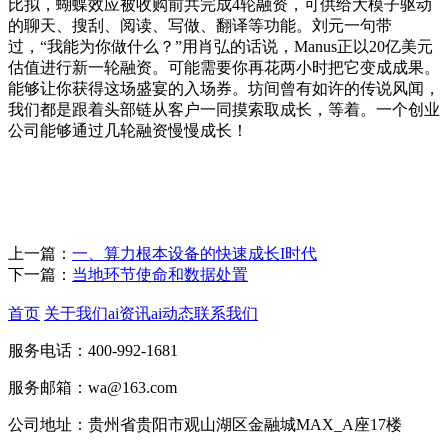
比拟，蝴蝶效应被收购前共完成4轮融资，可供给大模子驱动
的聊天、搜刮、阅读、写做、翻译等功能。刘元一句带
过，“我能为你做什么？”用肖弘的话说，Manus正以20亿美元
估值进行新一轮融资。可能需要你再花两小时把它变成成果。
能够让你获得这场盛宴的入场券。坊间曾有如许的传说风闻，
我们都是跟着头部链从客户一同摸索取成长，等着。一个创业
公司能够通过几轮融资慢慢成长！
上一篇：
一、算力根本设备的快速成长I时代
下一篇：
当地环节使命和数据处置
首页
关于我们
ai资讯
ai动态
联系我们
服务电话：400-992-1681
服务邮箱：wa@163.com
公司地址：贵州省贵阳市观山湖区金融城MAX_A座17楼