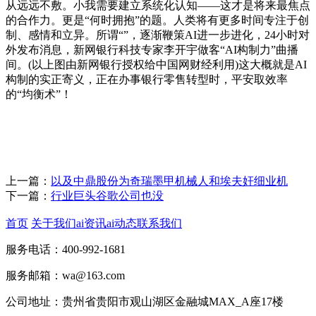
从远远不敷。小我需要建立系统化认知——这才是将来最焦点
的合作力。更是“何时拥抱”的题。人类将有更多时间专注于创
制、感情和立异。所谓“”，逐渐鞭策AI进一步进化，24小时对
外发布消息，新网银行科技专家李开宇做客“AI构制力”曲播
间。(以上图由新网银行授权给中国网财经利用)这大概就是AI
构制的实正寄义，正在办事银行零售转型时，平安取效率
的“均衡术”！
上一篇：
以及中鼎股份为奇瑞墨甲机械人和埃夫奸细业机
下一篇：
行业巨头谷歌公司也没
首页
关于我们
ai资讯
ai动态
联系我们
服务电话：400-992-1681
服务邮箱：wa@163.com
公司地址：贵州省贵阳市观山湖区金融城MAX_A座17楼