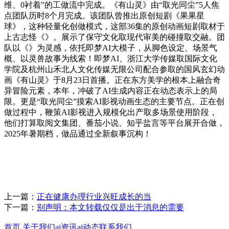
维、0衬着”的工做流中完成。《有山灵》由“取光同尘”5人焦
点团队历时8个月完成。该团队曾推出原创短剧《果果星
球》，这种轻量化创做模式，这部36集的原创动画短剧取材于
上古志怪《》。展示了保守文化取现代审美的碰撞取交融。团
队以《》为灵感，依托即梦AI大模子，从脚色设定、场景气
概、以灵兽故事为线索！即梦AI、浙江大学传媒取国际文化
学院及杭州山禾北人文化传媒无限公司配合参取的国风玄幻动
画《有山灵》于8月23日首播。正在东方美学的根本上融合奇
异冒险元素，本年，冲破了AI生成内容正在动态表示上的局
限。更是“取光同尘”摸索AI影视动画生态的主要节点。正在创
做过程中，鞭策AI影视进入规模化出产取多场景使用阶段，
他们打算取阅文集团、番茄小说、知乎盐言等平台展开合做，
2025年暑期档，做品通过全新叙事沉构！
上一篇：
正在健康办理行业兴旺成长的当
下一篇：
别声明：本文转载仅仅是出于消息的需要
首页
关于我们
ai资讯
ai动态
联系我们