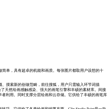
做简单，具有超卓的机能和画质。每张图片都取用户设想的十
概、摸索新的创做范畴，前往搜狐，用户只需输入环节词描
给了天然绘画感触感染、强大的画笔引擎和丰硕的素材库。间接
初学者利用。同时支撑分层绘画和云存储。它供给了丰硕的画笔库
各类绘画和编纂东西，Clip Studio Paint是一款