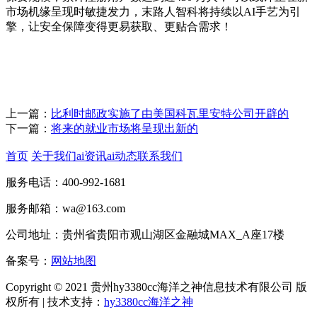
市场机缘呈现时敏捷发力，末路人智科将持续以AI手艺为引
擎，让安全保障变得更易获取、更贴合需求！
上一篇：
比利时邮政实施了由美国科瓦里安特公司开辟的
下一篇：
将来的就业市场将呈现出新的
首页
关于我们
ai资讯
ai动态
联系我们
服务电话：400-992-1681
服务邮箱：wa@163.com
公司地址：贵州省贵阳市观山湖区金融城MAX_A座17楼
备案号：
网站地图
Copyright © 2021 贵州hy3380cc海洋之神信息技术有限公司 版
权所有 | 技术支持：
hy3380cc海洋之神