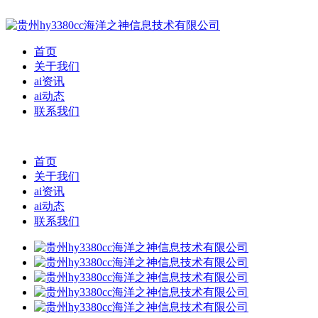
首页
关于我们
ai资讯
ai动态
联系我们
首页
关于我们
ai资讯
ai动态
联系我们