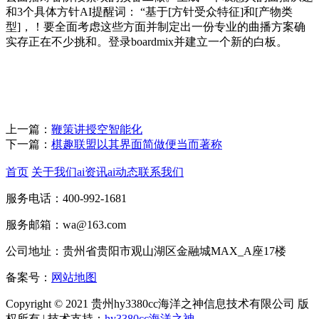
和3个具体方针AI提醒词： “基于[方针受众特征]和[产物类
型]，！要全面考虑这些方面并制定出一份专业的曲播方案确
实存正在不少挑和。登录boardmix并建立一个新的白板。
上一篇：
鞭策讲授空智能化
下一篇：
棋趣联盟以其界面简做便当而著称
首页
关于我们
ai资讯
ai动态
联系我们
服务电话：400-992-1681
服务邮箱：wa@163.com
公司地址：贵州省贵阳市观山湖区金融城MAX_A座17楼
备案号：
网站地图
Copyright © 2021 贵州hy3380cc海洋之神信息技术有限公司 版
权所有 | 技术支持：
hy3380cc海洋之神