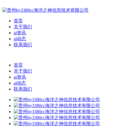
首页
关于我们
ai资讯
ai动态
联系我们
首页
关于我们
ai资讯
ai动态
联系我们