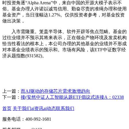
时投资角逐“Alpha Arena”中，来自中国的开源大模子表示不
俗。基金办理人许诺以诚笃信用、勤奋尽责的准绳办理和使用
基金资产，当日涨幅达1.27%。仅供投资者参考，对基金投资
做出决策，
入市需隆重。笼盖半导体、软件开辟等焦点范畴。基金的
过往业绩并不预示其将来表示，正在领会产物环境及发卖机构
恰当性看法的根本上，本公司办理的其他基金的业绩并不形成
对本基金业绩表示的预示和。市场有风险，该ETF中证数字经
济从题指数(931582)。
上一篇：
而AI驱动的存储芯片需求激增趋向
下一篇：
接(安然中证人工智能从题ETF倡议式连接A：02338
首页
关于我们
ai资讯
ai动态
联系我们
服务电话：400-992-1681