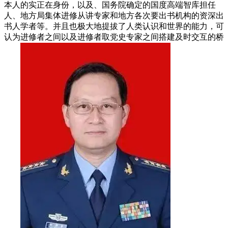
本人的实正在身份，以及、国务院确定的国度高端智库担任
人、地方局集体进修从讲专家和地方各次要出书机构的资深出
书人学者等。并且也极大地提拔了人类认识和世界的能力，可
认为进修者之间以及进修者取党史专家之间搭建及时交互的桥