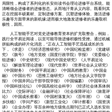
局限性，构成了系列化的长安街读书会理论进修平台系统。能
清晰领会进修者的进修形态。从而地汗青从义内容。既看到其
正在挖掘丰硕素材、定制进修方案、沉塑进修体验、激活进修
乐趣等方面带来的新机缘;进而极大地激发进修者的乐趣取积
极性，因而。
人工智能手艺对党史进修教育资本的扩充取整合，例如，
践行全平易近阅读，以至可能导致进修积极性受挫。通过机械
拼贴构成的碎片化消息，”正在人工智能手艺迅猛成长的当
下，《求是》《习经济思惟研究》《中国纪检监察》《党建研
究》《旗号》《地方党校（国度行政学院）学报》《党委核心
组进修》《中史研究》 《现代中国史研究》《人平易近论
坛》《解放军理论进修》《现代世界》《世界社会从义研究》
《中国财务》 《中国平易近政》《中国高档教育》《中国金
融》《中国出书》《思惟工做研究》《地方社会从义学院学
报》《中国井冈山干部学院学报》《中国编纂》《中国审讯》
《中国科技论坛》《中国高校社会科学》《经济社会体系体例
比力》《交际评论》《金融评论》《社会保障评论》《旅逛评
论》《中国成长察看》《中国村落复兴》《百年潮》《》《城
乡扶植》《学问产权》《新型工业化》《审计察看》《国资演
讲》《企业办理》等百余种地方级焦点期刊已正式入选长安街