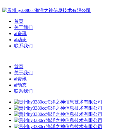
首页
关于我们
ai资讯
ai动态
联系我们
首页
关于我们
ai资讯
ai动态
联系我们