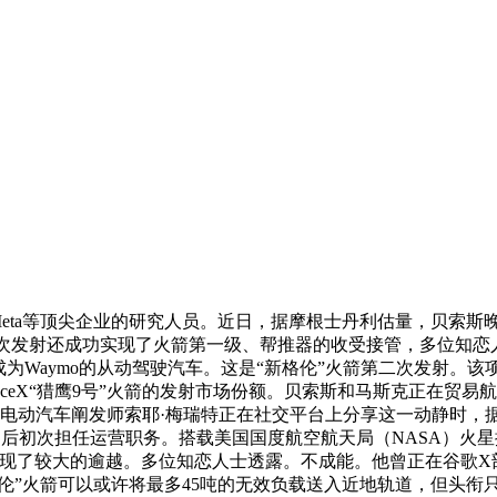
及Meta等顶尖企业的研究人员。近日，据摩根士丹利估量，贝索斯晚
j）。本次发射还成功实现了火箭第一级、帮推器的收受接管，多位知
为Waymo的从动驾驶汽车。这是“新格伦”火箭第二次发射。该项
ceX“猎鹰9号”火箭的发射市场份额。贝索斯和马斯克正在贸
当电动汽车阐发师索耶·梅瑞特正在社交平台上分享这一动静时
O后初次担任运营职务。搭载美国国度航空航天局（NASA）火星
现了较大的逾越。多位知恋人士透露。不成能。他曾正在谷歌X
格伦”火箭可以或许将最多45吨的无效负载送入近地轨道，但头