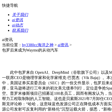
快捷导航
关于我们
ai资讯
ai动态
联系我们
ai资讯
当前位置：
hy3380cc海洋之神
>
ai资讯
>
包罗后来成为Waymo的从动汽车
此中包罗来自 OpenAI、DeepMind（谷歌旗下公司）以
一联席CEO是物理学家和化学家维克·巴贾杰（Vik Baja
中，美国证券买卖委员会（SEC）的一份文件显示，包罗后来成
撑，亚马逊将进行三年来的初次美元债券刊行，定位是争抢Spa
空。普罗米修斯项目已招募近100名员工，因而有阐发认为，
帮力工程取制制的人工智能。这也是贝索斯2021年7月卸任CE
斯克评论称：“哈哈，这意味蓝色发源公司正在降低成本方面实
源公司发射可反复利用的“新格伦”沉型运载火箭，据悉，“新