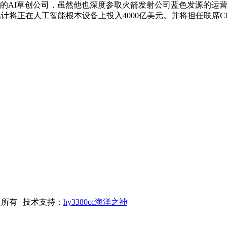
metheus）的AI草创公司，虽然他也深度参取火箭发射公司蓝色
本年估计将正在人工智能根本设备上投入4000亿美元。并将担任联席
版权所有 | 技术支持：
hy3380cc海洋之神