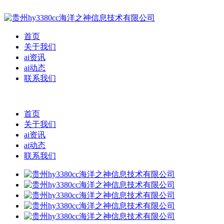
首页
关于我们
ai资讯
ai动态
联系我们
首页
关于我们
ai资讯
ai动态
联系我们