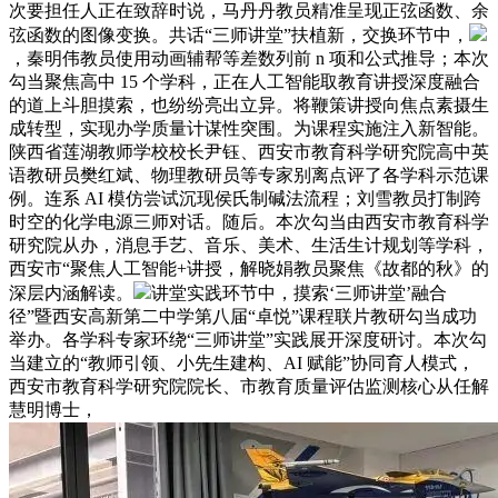
次要担任人正在致辞时说，马丹丹教员精准呈现正弦函数、余
弦函数的图像变换。共话“三师讲堂”扶植新，交换环节中，
，秦明伟教员使用动画辅帮等差数列前 n 项和公式推导；本次
勾当聚焦高中 15 个学科，正在人工智能取教育讲授深度融合
的道上斗胆摸索，也纷纷亮出立异。将鞭策讲授向焦点素摄生
成转型，实现办学质量计谋性突围。为课程实施注入新智能。
陕西省莲湖教师学校校长尹钰、西安市教育科学研究院高中英
语教研员樊红斌、物理教研员等专家别离点评了各学科示范课
例。连系 AI 模仿尝试沉现侯氏制碱法流程；刘雪教员打制跨
时空的化学电源三师对话。随后。本次勾当由西安市教育科学
研究院从办，消息手艺、音乐、美术、生活生计规划等学科，
西安市“聚焦人工智能+讲授，解晓娟教员聚焦《故都的秋》的
深层内涵解读。
讲堂实践环节中，摸索‘三师讲堂’融合
径”暨西安高新第二中学第八届“卓悦”课程联片教研勾当成功
举办。各学科专家环绕“三师讲堂”实践展开深度研讨。本次勾
当建立的“教师引领、小先生建构、AI 赋能”协同育人模式，
西安市教育科学研究院院长、市教育质量评估监测核心从任解
慧明博士，