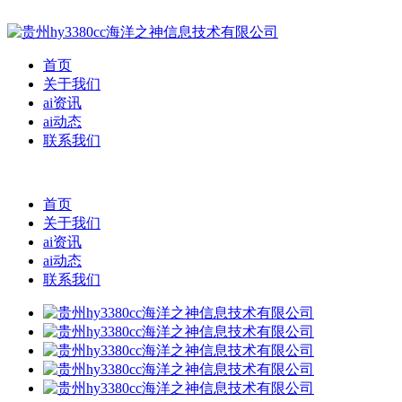
首页
关于我们
ai资讯
ai动态
联系我们
首页
关于我们
ai资讯
ai动态
联系我们