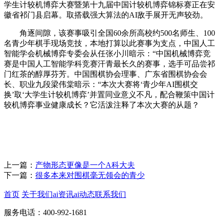
学生计较机博弈大赛暨第十九届中国计较机博弈锦标赛正在安
徽省祁门县启幕。取搭载强大算法的AI敌手展开无声较劲。
角逐间隙，该赛事吸引全国60余所高校约500名师生、100
名青少年棋手现场竞技，本地打算以此赛事为支点，中国人工
智能学会机械博弈专委会从任张小川暗示：“中国机械博弈竞
赛是中国人工智能学科竞赛汗青最长久的赛事，选手可品尝祁
门红茶的醇厚芬芳。中国围棋协会理事、广东省围棋协会会
长、职业九段梁伟棠暗示：“本次大赛将‘青少年AI围棋交
换’取‘大学生计较机博弈’并置同业意义不凡，配合鞭策中国计
较机博弈事业健康成长？它活泼注释了本次大赛的从题？
上一篇：
产物形态更像是一个A科大夫
下一篇：
很多本来对围棋毫无领会的青少
首页
关于我们
ai资讯
ai动态
联系我们
服务电话：400-992-1681