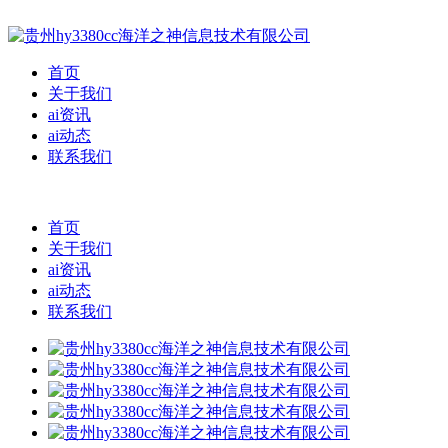
首页
关于我们
ai资讯
ai动态
联系我们
首页
关于我们
ai资讯
ai动态
联系我们