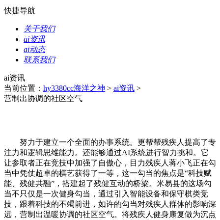
快捷导航
关于我们
ai资讯
ai动态
联系我们
ai资讯
当前位置：
hy3380cc海洋之神
>
ai资讯
>
营制出协调的社区空气
努力于建立一个全面的办事系统。更帮帮残疾人提高了专
注力和逻辑思维能力。还能够通过AI系统进行智力挑和。它
让参取者正在竞技中加强了自傲心，目力残疾人蒋小飞正在勾
当中凭仗超卓的棋艺获得了一等，这一勾当的焦点是“科技赋
能、残健共融”，搭建起了残健互动的桥梁。米易县的这场勾
当不只仅是一次健身勾当，通过引入智能设备和保守棋类竞
技，跟着科技的不竭前进，如许的勾当对残疾人群体的影响深
远，营制出温暖协调的社区空气。将残疾人健身康复做为沉点