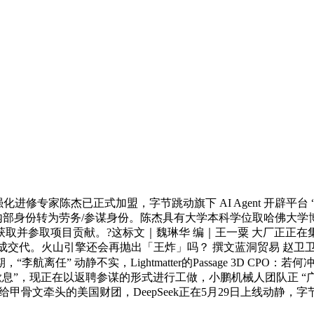
强化进修专家陈杰已正式加盟，字节跳动旗下 AI Agent 开辟平台 
，内部身份转为劳务/参谋身份。陈杰具有大学本科学位取哈佛大学博士学历
并参取项目贡献。?这标文｜魏琳华 编｜王一粟 大厂正正在集
完成交代。火山引擎还会再抛出「王炸」吗？ 撰文蓝洞贸易 赵卫卫 等
期，“李航离任” 动静不实，Lightmatter的Passage 3D
”，现正在以返聘参谋的形式进行工做，小鹏机械人团队正 “广招戎
卖给甲骨文牵头的美国财团，DeepSeek正在5月29日上线动静