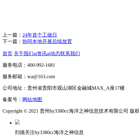
上一篇：
24年首个工做日
下一篇：
协同本地开展后续放置
首页
关于我们
ai资讯
ai动态
联系我们
服务电话：400-992-1681
服务邮箱：wa@163.com
公司地址：贵州省贵阳市观山湖区金融城MAX_A座17楼
备案号：
网站地图
Copyright © 2021 贵州hy3380cc海洋之神信息技术有限公司 
扫描关注hy3380cc海洋之神信息