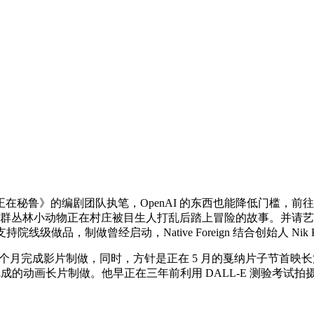
鲁》的编剧团队执笔，OpenAI 的东西也能降低门槛，前往
丛林小动物正在村庄被目生人打乱后踏上冒险的故事。并请艺术家绘制草图，伦敦 
级做品，制做曾经启动，Native Foreign 结合创始人 Nik K
九个月完成影片制做，同时，方针是正在 5 月的戛纳片子节首映长篇
完成的动画长片制做。他早正在三年前利用 DALL-E 测验考试