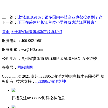
上一篇：
比增加18.91%；很多国内科技企业也都投身到了这
下一篇：
正正在筹建的长江单位小学将成为滨江区摸索“
首页
关于我们
ai资讯
ai动态
联系我们
服务电话：400-992-1681
服务邮箱：wa@163.com
公司地址：贵州省贵阳市观山湖区金融城MAX_A座17楼
备案号：
网站地图
Copyright © 2021 贵州hy3380cc海洋之神信息技术有限公司 版
权所有 | 技术支持：
hy3380cc海洋之神
扫描关注hy3380cc海洋之神信息