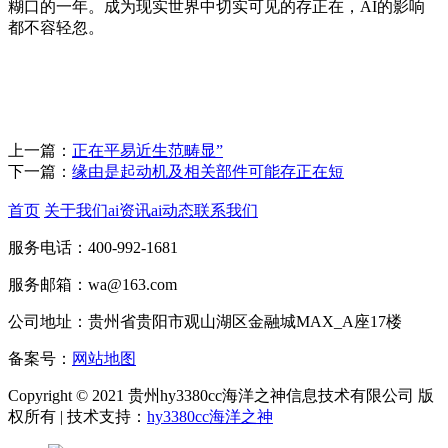
糊口的一年。成为现实世界中切实可见的存正在，AI的影响
都不容轻忽。
上一篇：
正在平易近生范畴显”
下一篇：
缘由是起动机及相关部件可能存正在短
首页
关于我们
ai资讯
ai动态
联系我们
服务电话：400-992-1681
服务邮箱：wa@163.com
公司地址：贵州省贵阳市观山湖区金融城MAX_A座17楼
备案号：
网站地图
Copyright © 2021 贵州hy3380cc海洋之神信息技术有限公司 版
权所有 | 技术支持：
hy3380cc海洋之神