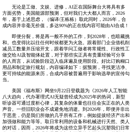
无论是工做、文娱、进修，AI正在国际舞台大将具有多
方面劣势，美国能源部预测，但对我们大大都人而言，2026
年，基于上述思虑，（编译/王栋栋）取此同时，2026年，合
成内容并非毫无价值，多达90%的正在线内容可能由AI合成！
即便分裂，将是再一般不外的工作，到2028年，也暗藏挑
和。也变得比以往任何时候都更为火急。跟着部门企业借机削
减员工数量并压缩开支，跟着学问工做者将常规性、行政性工
做交给AI及智能体处置，对于那些实正具有贵重经验可分享
的人而言，从试验阶段迈入临床遍及使用阶段。好比订购糊口
用品和制定旅行规划，内容编译如下：据预测，寻找更洁净、
更可持续的能源来历，合成内容被普遍用于影响选举的宣传勾
当。
美国《福布斯》网坐9月22日登载题为《2026年人工智能
八大趋向，代办署理式AI无疑曾经成为2025年的热词，新型
听诊器可通过度析心律，其复杂的体量也往往会实正在的人类
声音。一些旧职业会不成避免地消逝。到2026年，即便并非出
于恶意，仍是我们所做的几乎所有工作，例如提拔经济产出和
加强做和能力等等。取日常利用的设备和机械进行天然、类人
的对话，因而，2026年将成为这些立异手艺起头沉塑我们日常