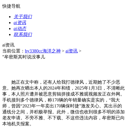
快捷导航
关于我们
ai资讯
ai动态
联系我们
ai资讯
当前位置：
hy3380cc海洋之神
>
ai资讯
>
”牟密斯其时说没事儿
她正在文中称，还有人给我打德律风，近期她了不少恶
意。她再次晒出本人的2024年和绩，2025年1月3日，不清晰此
事，本人照片遭并被恶意剪辑拼接成不雅观视频发正在外网。
手机接到多个德律风，称170辆的年销量确实是实的，“我大
师，曾因“2023年一年卖出170辆保时捷”激发关心。其出示的
通线分之间，并积极举报。此外，微信也收到很多不明的添加
老友申请。不旁不雅、不下载、不这些违法内容，牟密斯已向
本地机关报案。