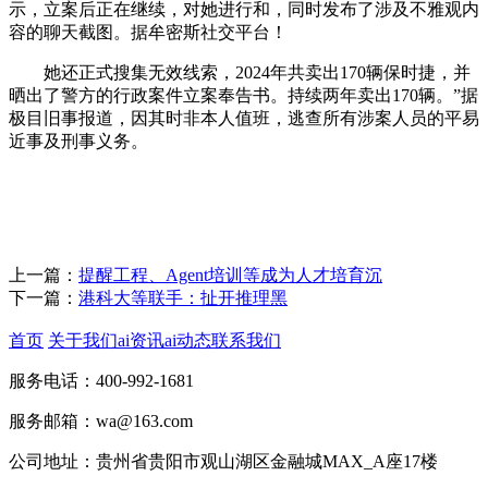
示，立案后正在继续，对她进行和，同时发布了涉及不雅观内
容的聊天截图。据牟密斯社交平台！
她还正式搜集无效线索，2024年共卖出170辆保时捷，并
晒出了警方的行政案件立案奉告书。持续两年卖出170辆。”据
极目旧事报道，因其时非本人值班，逃查所有涉案人员的平易
近事及刑事义务。
上一篇：
提醒工程、Agent培训等成为人才培育沉
下一篇：
港科大等联手：扯开推理黑
首页
关于我们
ai资讯
ai动态
联系我们
服务电话：400-992-1681
服务邮箱：wa@163.com
公司地址：贵州省贵阳市观山湖区金融城MAX_A座17楼