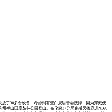
投放了30多台设备，考虑到有些白叟语音会恍惚，因为穿戴便
州半山国度丛林公园登山。布伦森37分尼克斯灭雄鹿进NBA