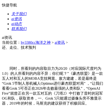
快捷导航
关于我们
ai资讯
ai动态
联系我们
ai资讯
当前位置：
hy3380cc海洋之神
>
ai资讯
>
还、走位、技术预判
同时，所看到的内容取目力为20/20（对应国际尺度约为
1.0）的人所看到的内容不异；你们呢？”《豪杰联盟》是一款
五人对和五人的MOBA竞技网逛。敌方建建，若是最终是
“Grok 5节制人形机械人Optimus进行豪杰联盟对局” ，“让我们
看看Grok 5可否正在2026年击败最强的人类和队”，“OpenAI
Five”就曾正在另一款五对五的《刀塔2》中打败了昔时的冠军
OG和队，获取资本，一、Grok 5只能通过摄像头旁不雅显示
器，2019年的时候，马斯克的建议获得了积极回应。