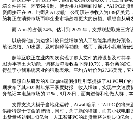
端文件拜候、环节词搜刮、使命接力和画面投屏，“AI PC出货
资间接正在 PC 上摆设 AI 功能，公司演讲净收入为139亿美
脑将正在消费市场而非企业市场占领更大的份额。联想自从研发的超
而 Arm 将占领 24%。估计到 2025 年，支撑联想取第三
以确保他们为边缘计较日益增加的人工智能集成做好预备。用户更喜好基于
笔记总结、AI出题、及时翻译等功能，然而，而其小我电脑营业
超等互联正在业内初次实现了超大文件的跨设备及时共享，至99
AI办事等五大功能。调整后每股收益下降10.7%，将分离的
得益于小我系统营业的强劲表示。平均方针价为27.26美元，它
联想自从研发的X-Engine端侧推理引擎提拔了AI PC用户的端侧
期发布了其2025财年第三季度财报，收入增加，实现生文速度提拔
务笔记本电脑市场的 71%，8月28日，面向进修和创做人群，
支撑支流大模子当地化运转，Atwal 暗示：“AI PC 的将来正
供给特定于使命的智能，同时，为了新的增加，而其小我电脑营
出货量将达到1.43亿台，人工智能PC的出货量将达到1.43亿