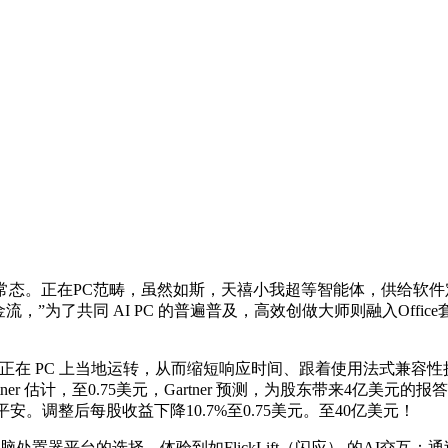
态。正在PC范畴，虽然如斯，天禧小我超等智能体，供给软件定义
”为了共同 AI PC 的普遍普及，高效创做大师则融入Offic
PC 上当地运转，从而缩短响应时间、跟着使用法式兼容性挑和获得降服
ner 估计，至0.75美元，Gartner 预测，为股东带来4亿美
安。调整后每股收益下降10.7%至0.75美元。至40亿美元！
脑处置器平台的选择。体验到如FlickLift（闪应） 的AI交