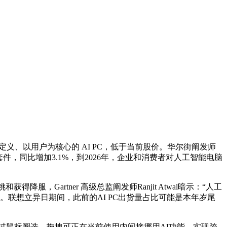
、以用户为核心的 AI PC，低于当前股价。华尔街阐发师
e套件，同比增加3.1%，到2026年，企业和消费者对人工智能电脑
，Gartner 高级总监阐发师Ranjit Atwal暗示：“人工
元的报答。联想立异日期间，此前的AI PC出货量占比可能是本年岁尾
互：通过鼠标圈选、拖拽可正在当前使用内间接挪用AI功能，实现跨