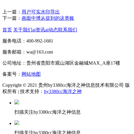
上一篇：
用户可实水印导出
下一篇：
画面中博从提到的这类账
首页
关于我们
ai资讯
ai动态
联系我们
服务电话：400-992-1681
服务邮箱：wa@163.com
公司地址：贵州省贵阳市观山湖区金融城MAX_A座17楼
备案号：
网站地图
Copyright © 2021 贵州hy3380cc海洋之神信息技术有限公司 版
权所有 | 技术支持：
hy3380cc海洋之神
扫描关注hy3380cc海洋之神信息
扫描关注hy3380cc海洋之神信息