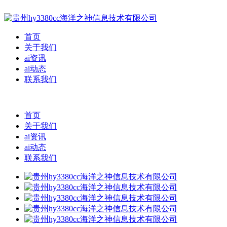
首页
关于我们
ai资讯
ai动态
联系我们
首页
关于我们
ai资讯
ai动态
联系我们